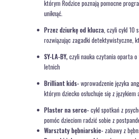
którym Rodzice poznają pomocne programy
uniknąć.
Przez dziurkę od klucza
, czyli cykl 1
rozwiązując zagadki detektywistyczne, k
SY-LA-BY,
czyli nauka czytania oparta o 
letnich
Brilliant kids-
wprowadzenie języka angie
którym dziecko osłuchuje się z językiem
Plaster na serce-
cykl spotkań z psyc
pomóc dzieciom radzić sobie z postpand
Warsztaty bębniarskie-
zabawy z bębna