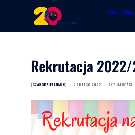
Przejdź
STRONA GŁÓWNA
do
treści
Rekrutacja 2022
(
CZARODZIEJADMIN
)
7 LUTEGO 2022
AKTUALNOŚCI