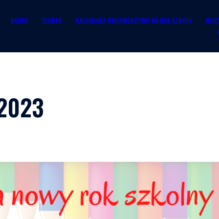
KADRA
ŻŁOBEK
KALENDARZ ORGANIZACYJNY NA ROK SZKOLY
NASZ
/2023