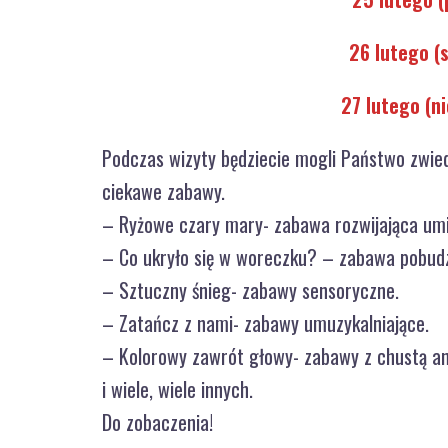
26 lutego (
27 lutego (n
Podczas wizyty będziecie mogli Państwo zwied
ciekawe zabawy.
– Ryżowe czary mary- zabawa rozwijająca umi
– Co ukryło się w woreczku? – zabawa pobudz
– Sztuczny śnieg- zabawy sensoryczne.
– Zatańcz z nami- zabawy umuzykalniające.
– Kolorowy zawrót głowy- zabawy z chustą a
i wiele, wiele innych.
Do zobaczenia!