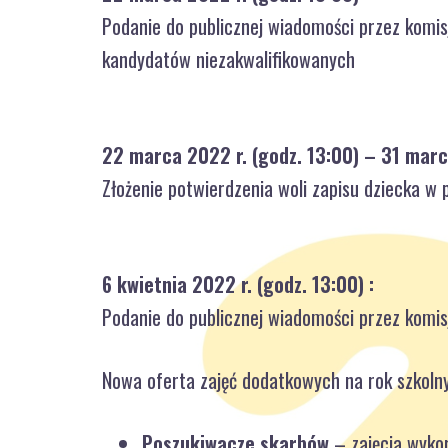
Podanie do publicznej wiadomości przez komisj
kandydatów niezakwalifikowanych
22 marca 2022 r. (godz. 13:00)
– 31 marc
Złożenie potwierdzenia woli zapisu dziecka w 
6 kwietnia 2022 r. (godz. 13:00) :
Podanie do publicznej wiadomości przez komisj
Nowa oferta zajęć dodatkowych na rok szkoln
Poszukiwacze skarbów
– zajęcia wykor