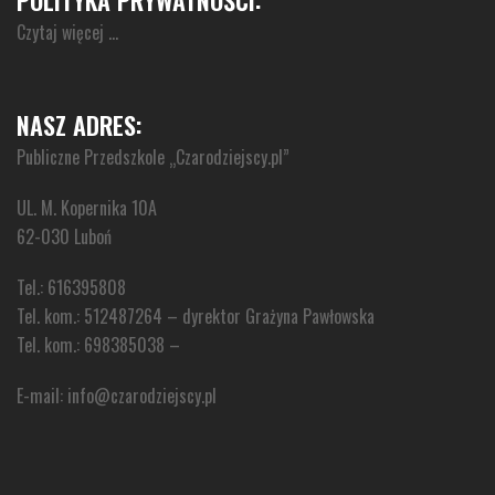
POLITYKA PRYWATNOŚCI:
Czytaj więcej …
NASZ ADRES:
Publiczne Przedszkole „Czarodziejscy.pl”
UL. M. Kopernika 10A
62-030 Luboń
Tel.: 616395808
Tel. kom.: 512487264 – dyrektor Grażyna Pawłowska
Tel. kom.: 698385038 –
E-mail: info@czarodziejscy.pl