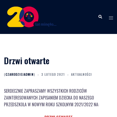
Przejdź
do
Wyszukiwanie
treści
Menu
przeł
Drzwi otwarte
(
CZARODZIEJADMIN
)
3 LUTEGO 2021
AKTUALNOŚCI
SERDECZNIE ZAPRASZAMY WSZYSTKICH RODZICÓW
ZAINTERESOWANYCH ZAPISANIEM DZIECKA DO NASZEGO
PRZEDSZKOLA W NOWYM ROKU SZKOLNYM 2021/2022 NA: