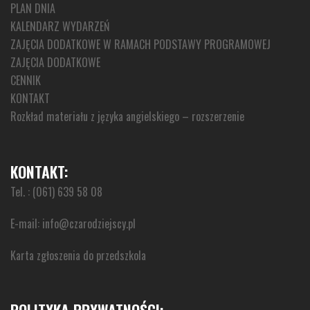
PLAN DNIA
KALENDARZ WYDARZEŃ
ZAJĘCIA DODATKOWE W RAMACH PODSTAWY PROGRAMOWEJ
ZAJĘCIA DODATKOWE
CENNIK
KONTAKT
Rozkład materiału z języka angielskiego – rozszerzenie
KONTAKT:
Tel. : (061) 639 58 08
E-mail:
info@czarodziejscy.pl
Karta zgłoszenia do przedszkola