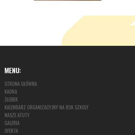
MENU:
STRONA GŁÓWNA
KADRA
ŻŁOBEK
KALENDARZ ORGANIZACYJNY NA ROK SZKOLY
NASZE ATUTY
GALERIA
OFERTA