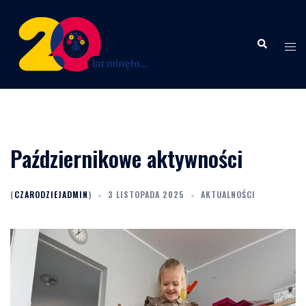
Przejdź
do
Wyszukiwanie
treści
Menu
przeł
Październikowe aktywności
(
CZARODZIEJADMIN
)
3 LISTOPADA 2025
AKTUALNOŚCI