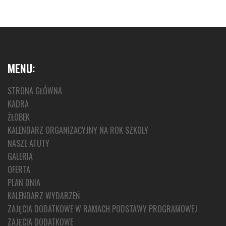
MENU:
STRONA GŁÓWNA
KADRA
ŻŁOBEK
KALENDARZ ORGANIZACYJNY NA ROK SZKOLY
NASZE ATUTY
GALERIA
OFERTA
PLAN DNIA
KALENDARZ WYDARZEŃ
ZAJĘCIA DODATKOWE W RAMACH PODSTAWY PROGRAMOWEJ
ZAJĘCIA DODATKOWE