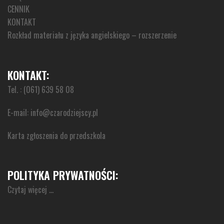
CENNIK
KONTAKT
Rozkład materiału z języka angielskiego – rozszerzenie
KONTAKT:
Tel. : (061) 639 58 08
E-mail:
info@czarodziejscy.pl
Karta zgłoszenia do przedszkola
POLITYKA PRYWATNOŚCI:
Czytaj więcej …